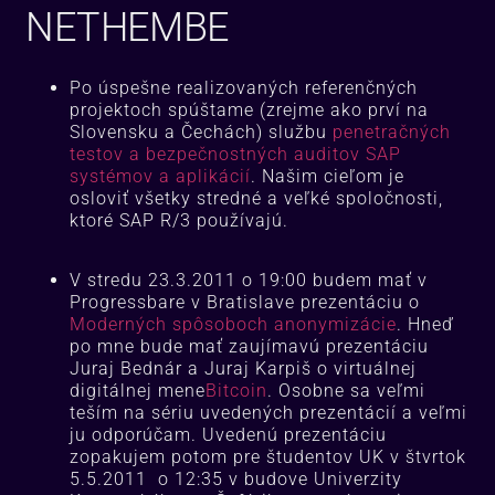
NETHEMBE
Po úspešne realizovaných referenčných
projektoch spúštame (zrejme ako prví na
Slovensku a Čechách) službu
penetračných
testov a bezpečnostných auditov SAP
systémov a aplikácií
. Našim cieľom je
osloviť všetky stredné a veľké spoločnosti,
ktoré SAP R/3 používajú.
V stredu 23.3.2011 o 19:00 budem mať v
Progressbare v Bratislave prezentáciu o
Moderných spôsoboch anonymizácie
. Hneď
po mne bude mať zaujímavú prezentáciu
Juraj Bednár a Juraj Karpiš o virtuálnej
digitálnej mene
Bitcoin
. Osobne sa veľmi
teším na sériu uvedených prezentácií a veľmi
ju odporúčam. Uvedenú prezentáciu
zopakujem potom pre študentov UK v štvrtok
5.5.2011 o 12:35 v budove Univerzity