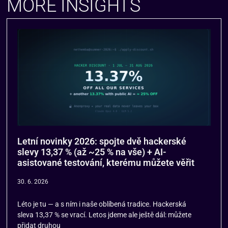
MORE INSIGHTS
Letní novinky 2026: spojte dvě hackerské
slevy 13,37 % (až ~25 % na vše) + AI-
asistované testování, kterému můžete věřit
30. 6. 2026
Léto je tu — a s ním i naše oblíbená tradice. Hackerská
sleva 13,37 % se vrací. Letos jdeme ale ještě dál: můžete
přidat druhou