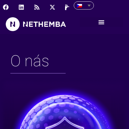
O nás
O nás