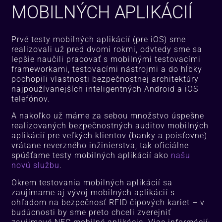
MOBILNÝCH APLIKÁCIÍ
Prvé testy mobilných aplikácií (pre iOS) sme
realizovali už pred dvomi rokmi, odvtedy sme sa
lepšie naučili pracovať s mobilnými testovacími
frameworkami, testovacími nástrojmi a do hĺbky
pochopili vlastnosti bezpečnostnej architektúry
najpoužívanejších inteligentných Android a iOS
telefónov.
A nakoľko už máme za sebou množstvo úspešne
realizovaných bezpečnostných auditov mobilných
aplikácií pre veľkých klientov (banky a poisťovne)
vrátane reverzného inžinierstva, tak oficiálne
spúšťame testy mobilných aplikácií ako
našu
novú službu
.
Okrem testovania mobilných aplikácií sa
zaujímame aj vývoj mobilných aplikácií s
ohľadom na bezpečnosť RFID čipových kariet – v
budúcnosti by sme preto chceli zverejniť