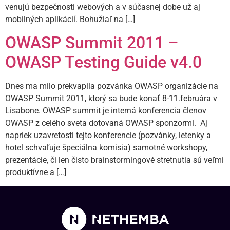
venujú bezpečnosti webových a v súčasnej dobe už aj
mobilných aplikácií. Bohužiaľ na […]
OWASP Summit 2011 –
OWASP Testing Guide v4.0
Dnes ma milo prekvapila pozvánka OWASP organizácie na
OWASP Summit 2011, ktorý sa bude konať 8-11.februára v
Lisabone. OWASP summit je interná konferencia členov
OWASP z celého sveta dotovaná OWASP sponzormi. Aj
napriek uzavretosti tejto konferencie (pozvánky, letenky a
hotel schvaľuje špeciálna komisia) samotné workshopy,
prezentácie, či len čisto brainstormingové stretnutia sú veľmi
produktívne a […]