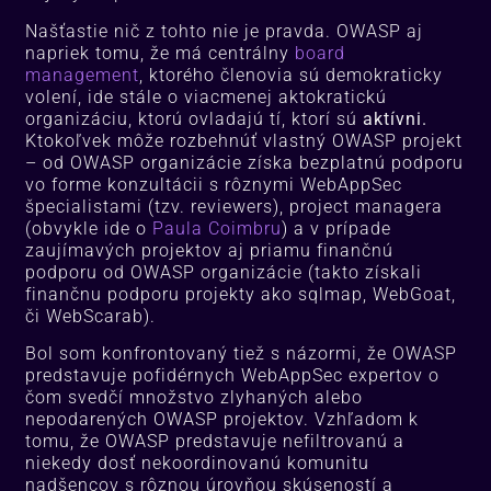
Našťastie nič z tohto nie je pravda. OWASP aj
napriek tomu, že má centrálny
board
management
, ktorého členovia sú demokraticky
volení, ide stále o viacmenej aktokratickú
organizáciu, ktorú ovladajú tí, ktorí sú
aktívni.
Ktokoľvek môže rozbehnúť vlastný OWASP projekt
– od OWASP organizácie získa bezplatnú podporu
vo forme konzultácii s rôznymi WebAppSec
špecialistami (tzv. reviewers), project managera
(obvykle ide o
Paula Coimbru
) a v prípade
zaujímavých projektov aj priamu finančnú
podporu od OWASP organizácie (takto získali
finančnu podporu projekty ako sqlmap, WebGoat,
či WebScarab).
Bol som konfrontovaný tiež s názormi, že OWASP
predstavuje pofidérnych WebAppSec expertov o
čom svedčí množstvo zlyhaných alebo
nepodarených OWASP projektov. Vzhľadom k
tomu, že OWASP predstavuje nefiltrovanú a
niekedy dosť nekoordinovanú komunitu
nadšencov s rôznou úrovňou skúseností a