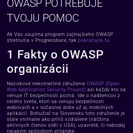
OWASP POTREBUJE
TVOJU POMOC
Ak Vás zaujíma program zajtrajšieho OWASP
stretnutia v Progressbare, tak
pokračujte tu
.
1 Fakty o OWASP
organizácii
Neziskové nekomerčné združenie
OWASP (Open
Web Application Security Project)
asi každý kto sa
venuje IT bezpečnosti pozná. Ide o nadšencov z
celého sveta, ktorí sa venujú bezpečnosti
webových a v súčasnej dobe už aj mobilných
aplikácií. Bohužiaľ na Slovensku toto združenie je
stále vnímane ako príliš vzdialené (väčšina
aktívnych členov sídli v USA), uzavreté, či nebodaj
nejakým spôsobom elitárske.