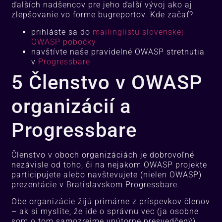
ďalších nadšencov pre jeho ďalší vývoj ako aj
zlepšovanie vo forme bugreportov. Kde začať?
prihláste sa do
mailinglistu slovenskej
OWASP pobočky
navštívte naše pravidelné OWASP stretnutia
v
Progressbare
5 Členstvo v OWASP
organizácií a
Progressbare
Členstvo v oboch organizáciách je dobrovoľné
nezávisle od toho, či na nejakom OWASP projekte
participujete alebo navštevujete (nielen OWASP)
prezentácie v Bratislavskom Progressbare.
Obe organizácie žijú primárne z príspevkov členov
– ak si myslíte, že ide o správnu vec (ja osobne
som o tom samozrejme vnútorne presvedčený),