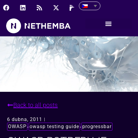
OWASP potrebuje tvoju 
Back to all posts
6 dubna, 2011
,
,
OWASP
owasp testing guide
progressbar