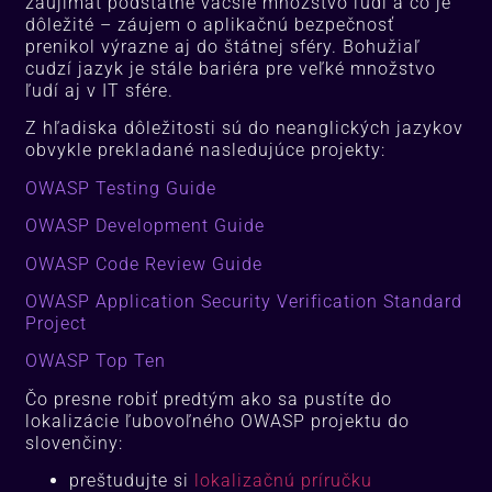
zaujímať podstatne väčšie množstvo ľudí a čo je
dôležité – záujem o aplikačnú bezpečnosť
prenikol výrazne aj do štátnej sféry. Bohužiaľ
cudzí jazyk je stále bariéra pre veľké množstvo
ľudí aj v IT sfére.
Z hľadiska dôležitosti sú do neanglických jazykov
obvykle prekladané nasledujúce projekty:
OWASP Testing Guide
OWASP Development Guide
OWASP Code Review Guide
OWASP Application Security Verification Standard
Project
OWASP Top Ten
Čo presne robiť predtým ako sa pustíte do
lokalizácie ľubovoľného OWASP projektu do
slovenčiny:
preštudujte si
lokalizačnú príručku