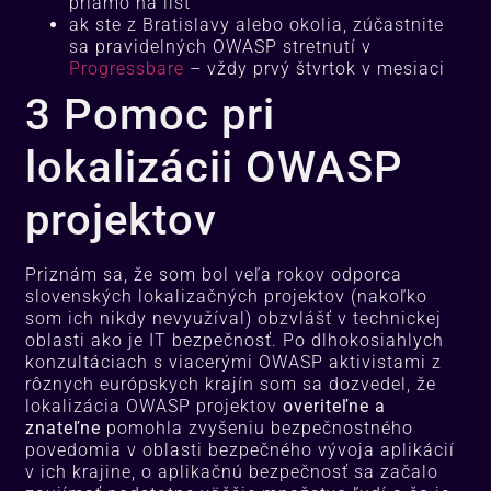
priamo na list
ak ste z Bratislavy alebo okolia, zúčastnite
sa pravidelných OWASP stretnutí v
Progressbare
– vždy prvý štvrtok v mesiaci
3 Pomoc pri
lokalizácii OWASP
projektov
Priznám sa, že som bol veľa rokov odporca
slovenských lokalizačných projektov (nakoľko
som ich nikdy nevyužíval) obzvlášť v technickej
oblasti ako je IT bezpečnosť. Po dlhokosiahlych
konzultáciach s viacerými OWASP aktivistami z
rôznych európskych krajín som sa dozvedel, že
lokalizácia OWASP projektov
overiteľne a
znateľne
pomohla zvyšeniu bezpečnostného
povedomia v oblasti bezpečného vývoja aplikácií
v ich krajine, o aplikačnú bezpečnosť sa začalo