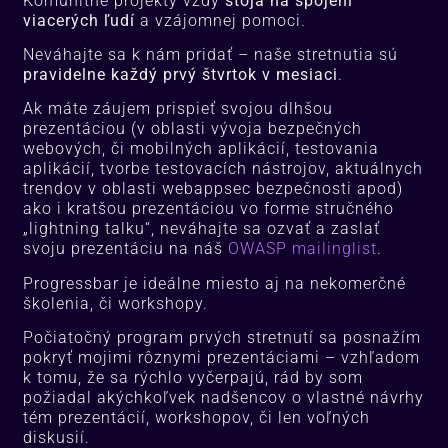
Komunitné projekty vždy
stoja na spojení
viacerých ľudí
a vzájomnej pomoci.
Neváhajte sa k nám pridať – naše stretnutia sú
pravidelne každý prvý štvrtok v mesiaci
.
Ak máte záujem prispieť svojou dlhšou
prezentáciou (v oblasti vývoja bezpečných
webových, či mobilných aplikácií, testovania
aplikácií, tvorbe testovacích nástrojov, aktuálnych
trendov v oblasti webappsec bezpečnosti apod)
ako i kratšou prezentáciou vo forme stručného
„lightning talku“, neváhajte sa ozvať a zaslať
svoju prezentáciu na náš
OWASP mailinglist
.
Progressbar je ideálne miesto aj na nekomerčné
školenia, či workshopy.
Počiatočný program prvých stretnutí sa posnažím
pokryť mojimi rôznymi prezentáciami – vzhľadom
k tomu, že sa rýchlo vyčerpajú, rád by som
požiadal akýchkoľvek nadšencov o vlastné návrhy
tém prezentácií, workshopov, či len voľných
diskusií.