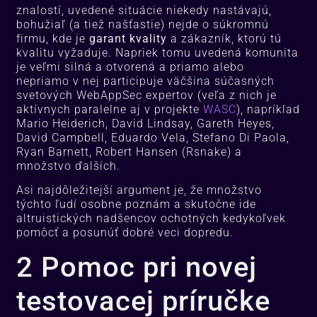
znalostí, uvedené situácie niekedy nastávajú,
bohužiaľ (a tiež našťastie) nejde o súkromnú
firmu, kde je
garant kvality
a zákazník, ktorú tú
kvalitu vyžaduje. Napriek tomu uvedená komunita
je veľmi silná a otvorená a priamo alebo
nepriamo v nej participuje väčšina súčasných
svetových WebAppSec expertov (veľa z nich je
aktívnych paralelne aj v projekte
WASC
), napríklad
Mario Heiderich, David Lindsay, Gareth Heyes,
David Campbell, Eduardo Vela, Stefano Di Paola,
Ryan Barnett, Robert Hansen (Rsnake) a
množstvo ďalších.
Asi najdôležitejší argument je, že množstvo
týchto ľudí osobne poznám a skutočne ide
altruistických nadšencov ochotných kedykoľvek
pomôcť a posunúť dobré veci dopredu.
2 Pomoc pri novej
testovacej príručke