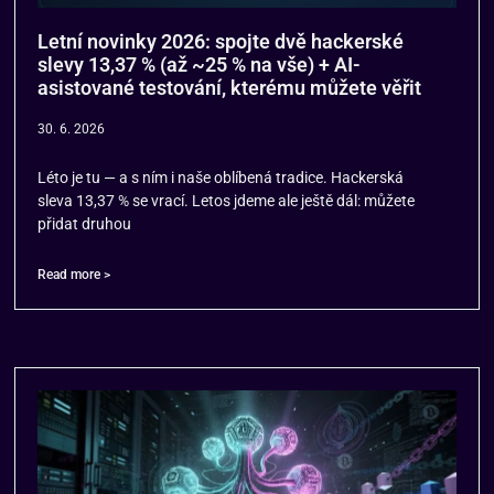
Letní novinky 2026: spojte dvě hackerské
slevy 13,37 % (až ~25 % na vše) + AI-
asistované testování, kterému můžete věřit
30. 6. 2026
Léto je tu — a s ním i naše oblíbená tradice. Hackerská
sleva 13,37 % se vrací. Letos jdeme ale ještě dál: můžete
přidat druhou
Read more >