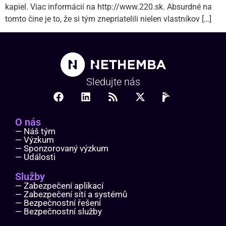
kapiel. Viac informácií na http://www.220.sk. Absurdné na
tomto čine je to, že si tým znepriatelili nielen vlastníkov […]
Sledujte nás
O nás
— Náš tým
— Výzkum
— Sponzorovaný výzkum
— Události
Služby
— Zabezpečení aplikací
— Zabezpečení sítí a systémů
— Bezpečnostní řešení
— Bezpečnostní služby