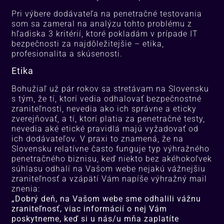
Pri výbere dodávateľa na penetračné testovania
som sa zameral na analýzu tohto problému z
hľadiska 3 kritérií, ktoré pokladám v prípade IT
bezpečnosti za najdôležitejšie – etika,
profesionalita a skúsenosti.
Etika
Bohužiaľ už pár rokov sa stretávam na Slovensku
s tým, že tí, ktorí vedia odhalovať bezpečnostné
zraniteľnosti, nevedia ako ich správne a eticky
zverejňovať, a tí, ktorí platia za penetračné testy,
nevedia aké etické pravidlá majú vyžadovať od
ich dodávateľov. V praxi to znamená, že na
Slovensku relatívne často funguje typ výhražného
penetračného biznisu, keď niekto bez akéhokoľvek
súhlasu odhalí na Vašom webe nejakú vážnejšiu
zraniteľnosť a vzápätí Vám napíše výhražný mail
znenia:
„Dobrý deň, na Vašom webe sme odhalili vážnu
zraniteľnosť, viac informácií o nej Vám
poskytneme, keď si u nás/
u mňa
zaplatíte