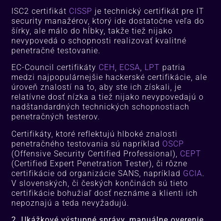
ISC2 certifikát
CISSP
je technický certifikát pre IT
security manažérov, ktorý ide dostatočne veľa do
šírky, ale málo do hĺbky, takže tiež nijako
nevypovedá o schopnosti realizovať kvalitné
penetračné testovanie.
EC-Council certifikáty
CEH
,
ECSA
,
LPT
patria
medzi najpopulárnejšie hackerské certifikácie, ale
úroveň znalostí na to, aby ste ich získali, je
relatívne dosť nízka a tiež nijako nevypovedajú o
nadštandardných technických schopnostiach
penetračných testerov.
Certifikáty, ktoré reflektujú hlboké znalosti
penetračného testovania sú napríklad
OSCP
(Offensive Security Certified Professional),
CEPT
(Certified Expert Penetration Tester), či rôzne
certifikácie od organizácie SANS, napríklad
GCIA
.
V slovenských, či českých končinách sú tieto
certifikácie bohužiaľ dosť neznáme a klienti ich
nepoznajú a teda nevyžadujú.
2. Ukážkové výstupné správy, manuálne overenie,