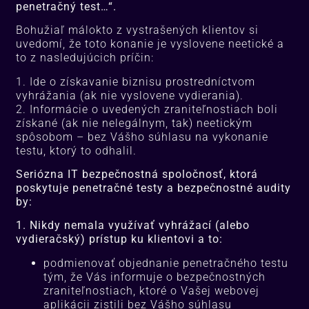
penetračný test…“.
Bohužiaľ málokto z vystrašených klientov si
uvedomí, že toto konanie je vyslovene neetické a
to z nasledujúcich príčin:
1. Ide o získavanie biznisu prostredníctvom
vyhrážania (ak nie vyslovene vydierania).
2. Informácie o uvedených zraniteľnostiach boli
získané (ak nie nelegálnym, tak) neetickým
spôsobom – bez Vášho súhlasu na vykonanie
testu, ktorý to odhalil.
Seriózna IT bezpečnostná spoločnosť, ktorá
poskytuje penetračné testy a bezpečnostné audity
by:
1. Nikdy nemala využívať vyhr
ážací
(alebo
vydieračský) prístup ku klientovi a to:
podmienovať objednanie penetračného testu
tým, že Vás informuje o bezpečnostných
zraniteľnostiach, ktoré o Vašej webovej
aplikácii zistili bez Vášho súhlasu