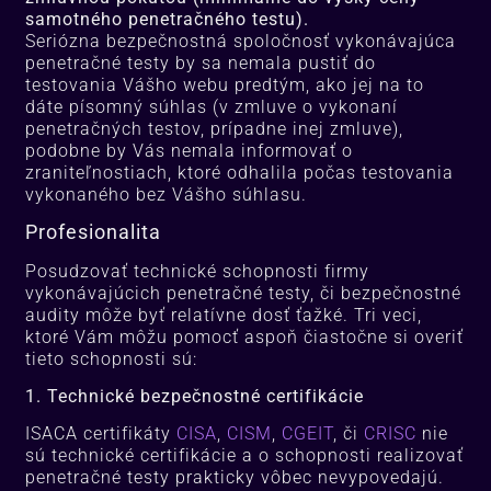
samotného penetračného testu
)
.
Seriózna bezpečnostná spoločnosť vykonávajúca
penetračné testy by sa nemala pustiť do
testovania Vášho webu predtým, ako jej na to
dáte písomný súhlas (v zmluve o vykonaní
penetračných testov, prípadne inej zmluve),
podobne by Vás nemala informovať o
zraniteľnostiach, ktoré odhalila počas testovania
vykonaného bez Vášho súhlasu.
Profesionalita
Posudzovať technické schopnosti firmy
vykonávajúcich penetračné testy, či bezpečnostné
audity môže byť relatívne dosť ťažké. Tri veci,
ktoré Vám môžu pomocť aspoň čiastočne si overiť
tieto schopnosti sú:
1. Technické bezpečnostné certifikácie
ISACA certifikáty
CISA
,
CISM
,
CGE
I
T
, či
CRISC
nie
sú technické certifikácie a o schopnosti realizovať
penetračné testy prakticky vôbec nevypovedajú.