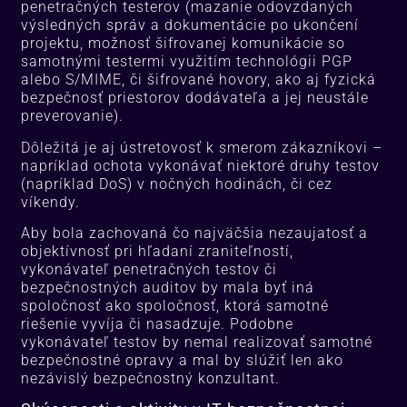
penetračných testerov (mazanie odovzdaných
výsledných správ a dokumentácie po ukončení
projektu, možnosť šifrovanej komunikácie so
samotnými testermi využitím technológii PGP
alebo S/MIME, či šifrované hovory, ako aj fyzická
bezpečnosť priestorov dodávateľa a jej neustále
preverovanie).
Dôležitá je aj ústretovosť k smerom zákazníkovi –
napríklad ochota vykonávať niektoré druhy testov
(napríklad DoS) v nočných hodinách, či cez
víkendy.
Aby bola zachovaná čo najväčšia nezaujatosť a
objektívnosť pri hľadaní zraniteľností,
vykonávateľ penetračných testov či
bezpečnostných auditov by mala byť iná
spoločnosť ako spoločnosť, ktorá samotné
riešenie vyvíja či nasadzuje. Podobne
vykonávateľ testov by nemal realizovať samotné
bezpečnostné opravy a mal by slúžiť len ako
nezávislý bezpečnostný konzultant.