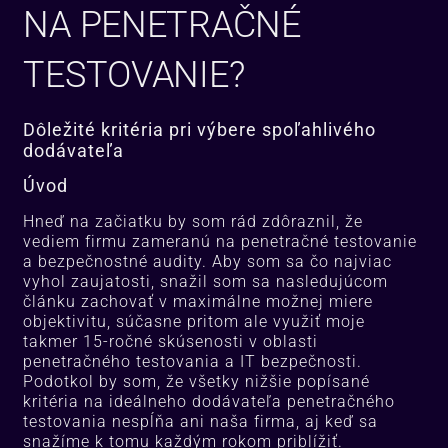
NA PENETRAČNÉ
TESTOVANIE?
Dôležité kritéria pri výbere spoľahliv
é
ho
dodávateľa
Úvod
Hneď na začiatku by som rád zdôraznil, že
vediem firmu zameranú na penetračné testovanie
a bezpečnostné audity. Aby som sa čo najviac
vyhol zaujatosti, snažil som sa nasledujúcom
článku zachovať v maximálne možnej miere
objektivitu, súčasne pritom ale využiť moje
takmer 15-ročné skúsenosti v oblasti
penetračného testovania a IT bezpečnosti.
Podotkol by som, že všetky nižšie popísané
kritéria na ideálneho dodávateľa penetračného
testovania nespĺňa ani naša firma, aj keď sa
snažíme k tomu každým rokom priblížiť.