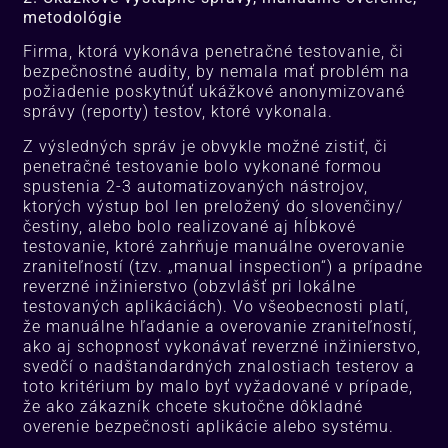
metodológie
Firma, ktorá vykonáva penetračné testovanie, či
bezpečnostné audity, by nemala mať problém na
požiadenie poskytnúť ukážkové anonymizované
správy (reporty) testov, ktoré vykonala.
Z výsledných správ je obvykle možné zistiť, či
penetračné testovanie bolo vykonané formou
spustenia 2-3 automatizovaných nástrojov,
ktorých výstup bol len preložený do slovenčiny/
čestiny, alebo bolo realizované aj hĺbkové
testovanie, ktoré zahrňuje manuálne overovanie
zraniteľností (tzv. „manual inspection“) a prípadne
reverzné inžinierstvo (obzvlášť pri lokálne
testovaných aplikáciách). Vo všeobecnosti platí,
že manuálne hľadanie a overovanie zraniteľností,
ako aj schopnosť vykonávať reverzné inžinierstvo,
svedčí o nadštandardných znalostiach testerov a
toto kritérium by malo byť vyžadované v prípade,
že ako zákazník chcete skutočne dôkladné
overenie bezpečnosti aplikácie alebo systému.