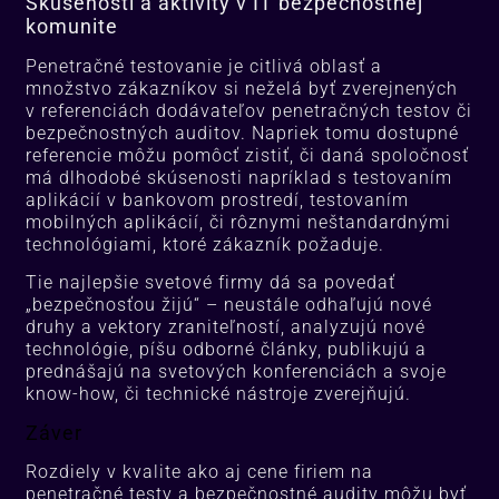
Skúsenosti a aktivity v IT bezpečnostnej
komunite
Penetračné testovanie je citlivá oblasť a
množstvo zákazníkov si neželá byť zverejnených
v referenciách dodávateľov penetračných testov či
bezpečnostných auditov. Napriek tomu dostupné
referencie môžu pomôcť zistiť, či daná spoločnosť
má dlhodobé skúsenosti napríklad s testovaním
aplikácií v bankovom prostredí, testovaním
mobilných aplikácií, či rôznymi neštandardnými
technológiami, ktoré zákazník požaduje.
Tie najlepšie svetové firmy dá sa povedať
„bezpečnosťou žijú“ – neustále odhaľujú nové
druhy a vektory zraniteľností, analyzujú nové
technológie, píšu odborné články, publikujú a
prednášajú na svetových konferenciách a svoje
know-how, či technické nástroje zverejňujú.
Záver
Rozdiely v kvalite ako aj cene firiem na
penetračné testy a bezpečnostné audity môžu byť