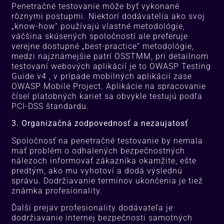
Penetračné testovanie môže byť vykonané
rôznymi postupmi. Niektorí dodávatelia ako svoj
„know-how“ používajú vlastné metodológie,
väčšina skúsených spoločností ale preferuje
verejne dostupné „best-practice“ metodológie,
medzi najznámejšie patrí OSSTMM, pri detailnom
testovaní webových aplikácií je to OWASP Testing
Guide v4 , v prípade mobilných aplikácií zase
OWASP Mobile Project. Aplikácie na spracovanie
čísel platobných kariet sa obvykle testujú podľa
PCI-DSS štandardu.
3. Organizačná zodpovednosť a nezaujatosť
Spoločnosť na penetračné testovanie by nemala
mať problém o odhalených bezpečnostných
nálezoch informovať zákazníka okamžite, ešte
predtým, ako mu vyhotoví a dodá výslednú
správu. Dodržiavanie termínov ukončenia je tiež
známka profesionality.
Ďalší prejav profesionality dodávateľa je
dodržiavanie internej bezpečnosti samotných