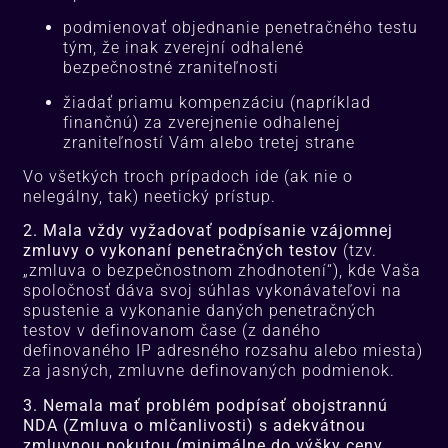
podmienovať objednanie penetračného testu
tým, že inak zverejní odhalené
bezpečnostné zraniteľnosti
žiadať priamu kompenzáciu (napríklad
finančnú) za zverejnenie odhalenej
zraniteľností Vám alebo tretej strane
Vo všetkých troch prípadoch ide (ak nie o
nelegálny, tak) neetický prístup.
2.
Mala vždy vyžadovať podpísanie vzájomnej
zmluvy o vykonaní penetračných testov
(
tzv.
„
zmluva o bezpečnostnom zhodnotení“), kde Vaša
spoločnosť dáva svoj súhlas vykonávateľovi na
spustenie a vykonanie daných penetračných
testov v definovanom čase (z daného
definovaného IP adresného rozsahu alebo miesta)
za jasn
ých,
zmluvne definovaných podmienok.
3. Nemala mať problém podpísať obojstrannú
NDA
(Zmluva o mlčanlivosti)
s
adekvátnou
zmluvnou pokutou
(
minimálne do výšky ceny