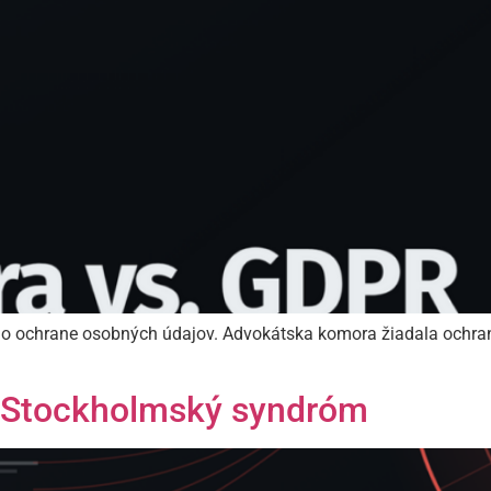
 o ochrane osobných údajov. Advokátska komora žiadala ochranu
ný Stockholmský syndróm