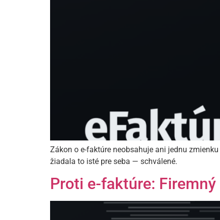
Zákon o e-faktúre neobsahuje ani jednu zmienku
žiadala to isté pre seba — schválené.
Proti e-faktúre: Firem