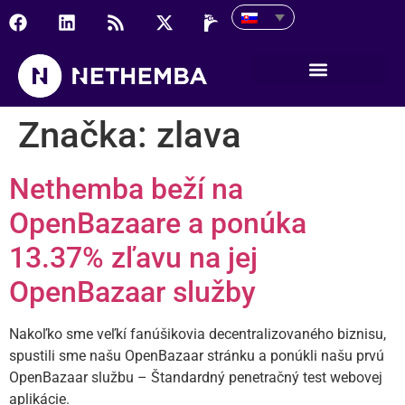
Značka:
zlava
Nethemba beží na
OpenBazaare a ponúka
13.37% zľavu na jej
OpenBazaar služby
Nakoľko sme veľkí fanúšikovia decentralizovaného biznisu,
spustili sme našu OpenBazaar stránku a ponúkli našu prvú
OpenBazaar službu – Štandardný penetračný test webovej
aplikácie.