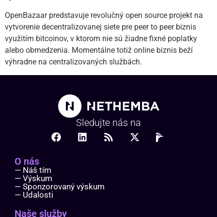
OpenBazaar predstavuje revolučný open source projekt na
vytvorenie decentralizovanej siete pre peer to peer biznis
využitím bitcoinov, v ktorom nie sú žiadne fixné poplatky
alebo obmedzenia. Momentálne totiž online biznis beží
výhradne na centralizovaných službách.
Sledujte nás na
O nás
— Náš tím
— Výskum
— Sponzorovaný výskum
— Udalosti
Naše služby