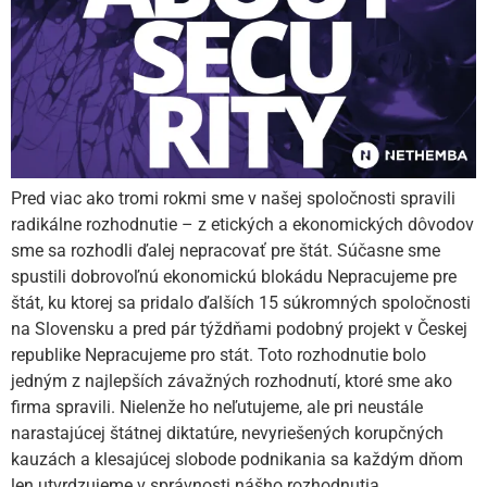
Pred viac ako tromi rokmi sme v našej spoločnosti spravili
radikálne rozhodnutie – z etických a ekonomických dôvodov
sme sa rozhodli ďalej nepracovať pre štát. Súčasne sme
spustili dobrovoľnú ekonomickú blokádu Nepracujeme pre
štát, ku ktorej sa pridalo ďalších 15 súkromných spoločnosti
na Slovensku a pred pár týždňami podobný projekt v Českej
republike Nepracujeme pro stát. Toto rozhodnutie bolo
jedným z najlepších závažných rozhodnutí, ktoré sme ako
firma spravili. Nielenže ho neľutujeme, ale pri neustále
narastajúcej štátnej diktatúre, nevyriešených korupčných
kauzách a klesajúcej slobode podnikania sa každým dňom
len utvrdzujeme v správnosti nášho rozhodnutia.