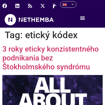
Tag:
etický kódex
3 roky eticky konzistentného
podnikania bez
Štokholmského syndrómu