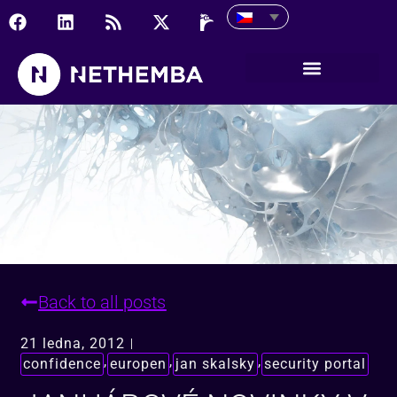
Januárové novinky v Ne
Back to all posts
21 ledna, 2012
,
,
,
confidence
europen
jan skalsky
security portal