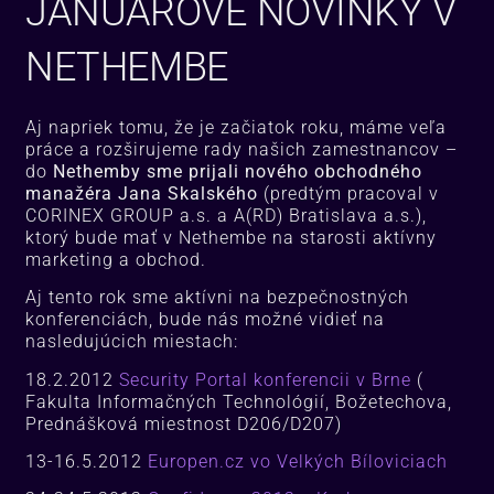
JANUÁROVÉ NOVINKY V
NETHEMBE
Aj napriek tomu, že je začiatok roku, máme veľa
práce a rozširujeme rady našich zamestnancov –
do
Nethemby sme prijali nového obchodného
manažéra Jana Skalského
(predtým pracoval v
CORINEX GROUP a.s. a A(RD) Bratislava a.s.),
ktorý bude mať v Nethembe na starosti aktívny
marketing a obchod.
Aj tento rok sme aktívni na bezpečnostných
konferenciách, bude nás možné vidieť na
nasledujúcich miestach:
18.2.2012
Security Portal konferencii v Brne
(
Fakulta Informačných Technológií, Božetechova,
Prednášková miestnost D206/D207)
13-16.5.2012
Europen.cz vo Velkých Bíloviciach