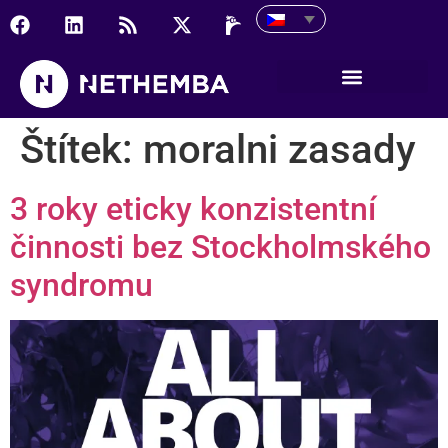
Štítek:
moralni zasady
3 roky eticky konzistentní
činnosti bez Stockholmského
syndromu