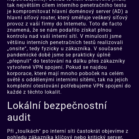
tak největším cílem interního penetračního testu
je kompromitovat hlavní doménový server (AD) a
hlavní síťový router, který směřuje veškerý síťový
provoz z vaší firmy do Internetu. Toto de facto
znamená, že se nám podařilo získat plnou
kontrolu nad vaší interní sítí. V minulosti jsme
většinu interních penetračních testů realizovali
„onsite“, tedy fyzicky u zákazníka. V současné
pandemické době jsme se prakticky úplně
„přepnuli“ do testování na dálku přes zákazníky
vytvořené VPN spojení. Pokud se najdou
korporace, které mají mnoho poboček na celém
světě s oddělenými interními sítěmi, tak na jejich
kompletní otestování potřebujeme VPN spojení do
každé z těchto lokalit.
Lokální bezpečnostní
audit
Při „toulkách“ po interní síti častokrát objevíme z
pohledu zákazníka klíčový nebo kritický server,