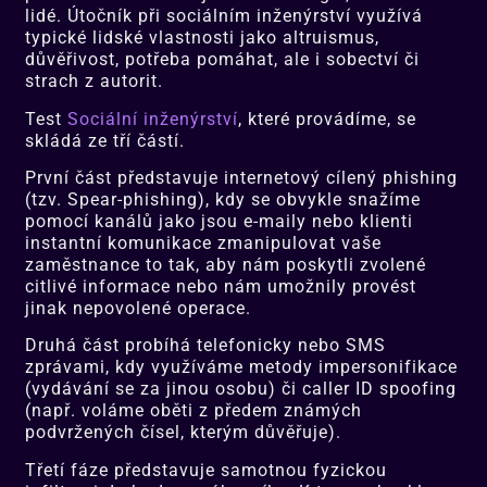
lidé. Útočník při sociálním inženýrství využívá
typické lidské vlastnosti jako altruismus,
důvěřivost, potřeba pomáhat, ale i sobectví či
strach z autorit.
Test
Sociální inženýrství
, které provádíme, se
skládá ze tří částí.
První část představuje internetový cílený phishing
(tzv. Spear-phishing), kdy se obvykle snažíme
pomocí kanálů jako jsou e-maily nebo klienti
instantní komunikace zmanipulovat vaše
zaměstnance to tak, aby nám poskytli zvolené
citlivé informace nebo nám umožnily provést
jinak nepovolené operace.
Druhá část probíhá telefonicky nebo SMS
zprávami, kdy využíváme metody impersonifikace
(vydávání se za jinou osobu) či caller ID spoofing
(např. voláme oběti z předem známých
podvržených čísel, kterým důvěřuje).
Třetí fáze představuje samotnou fyzickou