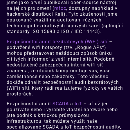
jsme jako první publikovali open-source nástroj
na jejich prolomení (
mfoc
, dostupný například v
hackerské distribuci Kali). Tyto zkušenosti jsme
opakovaně využili na auditování různých
technologií bezdrátových čipových karet (splňující
standardy ISO 15693 a ISO / IEC 14443).
Bezpečnostní audit bezdrátových (WiFi) sítí
–
podvržené wifi hotspoty (tzv. „Rogue APs“)
mohou představovat nežádoucí způsob úniku
citlivých informací z vaší interní sítě. Podobně
nedostatečně zabezpečená interní wifi síť
znamená, že útočník kompromituje vás, vaše
zaměstnance nebo zákazníky. Toto všechno
dokáže odhalit bezpečnostní audit bezdrátových
(WiFi) sítí, který rádi realizujeme fyzicky ve vašich
prostorách.
Bezpečnostní audit
SCADA
a
IoT
– ať už jen
používáte nebo i vyrábíte vlastní hardware nebo
jste podnik s kritickou průmyslovou
infrastrukturou, tak můžete využít naše
specializované SCADA a IoT bezpečnostní audity,