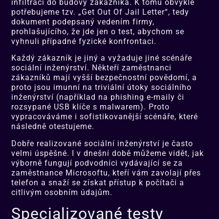
infiltraci do budovy zákazníka. K tomu obvykle
potřebujeme tzv. „Get Out Of Jail Letter“, tedy
dokument podepsaný vedením firmy,
prohlašujícího, že jde jen o test, abychom se
vyhnuli případné fyzické konfrontaci.
Každý zákazník je jiný a vyžaduje jiné scénáře
sociální inženýrství. Někteří zaměstnanci
zákazníků mají vyšší bezpečnostní povědomí, a
proto jsou imunní na triviální útoky sociálního
inženýrství (například na phishing e-maily či
rozsypané USB klíče s malwarem). Proto
vypracováváme i sofistikovanější scénáře, které
následně otestujeme.
Dobře realizované sociální inženýrství je často
velmi úspěšné. I v dnešní době můžeme vidět, jak
výborně fungují podvodníci vydávající se za
zaměstnance Microsoftu, kteří vám zavolají přes
telefon a snaží se získat přístup k počítači a
citlivým osobním údajům.
Specializované testy