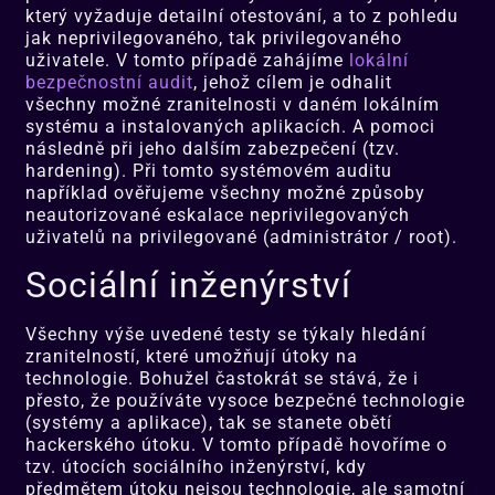
který vyžaduje detailní otestování, a to z pohledu
jak neprivilegovaného, ​​tak privilegovaného
uživatele. V tomto případě zahájíme
lokální
bezpečnostní audit
, jehož cílem je odhalit
všechny možné zranitelnosti v daném lokálním
systému a instalovaných aplikacích. A pomoci
následně při jeho dalším zabezpečení (tzv.
hardening). Při tomto systémovém auditu
například ověřujeme všechny možné způsoby
neautorizované eskalace neprivilegovaných
uživatelů na privilegované (administrátor / root).
Sociální inženýrství
Všechny výše uvedené testy se týkaly hledání
zranitelností, které umožňují útoky na
technologie. Bohužel častokrát se stává, že i
přesto, že používáte vysoce bezpečné technologie
(systémy a aplikace), tak se stanete obětí
hackerského útoku. V tomto případě hovoříme o
tzv. útocích sociálního inženýrství, kdy
předmětem útoku nejsou technologie, ale samotní