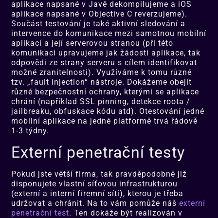
aplikace napsané v Javě dekompilujeme a iOS
aplikace napsané v Objective C reverzujeme).
Součást testování je také aktivní sledování a
intervence do komunikace mezi samotnou mobilní
aplikací a její serverovou stranou (při této
komunikaci upravujeme jak žádosti aplikace, tak
odpovědi ze strany serveru s cílem identifikovat
možné zranitelnosti). Využíváme k tomu různé
tzv. „fault injection“ nástroje. Dokážeme obejít
různé bezpečnostní ochrany, kterými se aplikace
chrání (například SSL pinning, detekce roota /
jailbreaku, obfuskace kódu atd). Otestování jedné
mobilní aplikace na jedné platformě trvá řádově
1-3 týdny.
Externí penetrační testy
Pokud jste větší firma, tak pravděpodobně již
disponujete vlastní síťovou infrastrukturou
(externí a interní firemní sítí), kterou je třeba
udržovat a chránit. Na to vám pomůže náš
externí
penetrační test
. Ten dokáže být realizován v