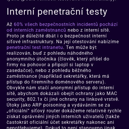
Interní penetrační testy
Až
60% všech bezpečnostních incidentů pochází
od interních zaměstnanců
nebo z interní sítě.
Proto je důležité dbát i o bezpečnost interní
síťové infrastruktury. Na její otestování nabízíme
penetrační test intranetu
. Ten může být
realizován, buď z pohledu náhodného
anonymního útočníka (člověk, který přišel do
firmy na pohovor a připojil si laptop v
zasedačce), nebo z pohledu běžného
zaměstnance (například sekretářky, která má
přístup do firemního doménového serveru).
Obvykle nám stačí anonymní přístup do interní
sítě, abychom dokázali obejít ochrany jako MAC
security, 802.1x či jiné ochrany na linkové vrstvě.
Útoky jako ARP poisoning a vydáváním se za
„oficiální“ síťový router dokážeme relativně rychle
získat oprávnění jiných interních uživatelů (takže
častokrát oficiální účet sekretářky nakonec ani
nepotřebujeme). Dokud to není stanoveno jinak,