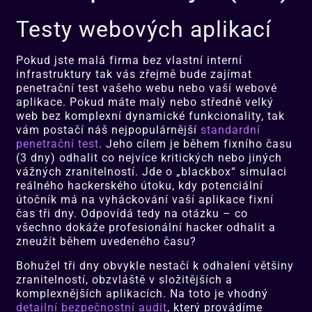
Testy webových aplikací
Pokud jste malá firma bez vlastní interní
infrastruktury tak vás zřejmě bude zajímat
penetrační test vašeho webu nebo vaší webové
aplikace. Pokud máte malý nebo středně velký
web bez komplexní dynamické funkcionality, tak
vám postačí náš nejpopulárnější
standardní
penetrační test
. Jeho cílem je během fixního času
(3 dny) odhalit co nejvíce kritických nebo jiných
vážných zranitelností. Jde o „blackbox“ simulaci
reálného hackerského útoku, kdy potenciální
útočník má na vyháckování vaší aplikace fixní
čas tři dny. Odpovídá tedy na otázku – co
všechno dokáže profesionální hacker odhalit a
zneužít během uvedeného času?
Bohužel tři dny obvykle nestačí k odhalení většiny
zranitelností, obzvláště v složitějších a
komplexnějších aplikacích. Na toto je vhodný
detailní bezpečnostní audit
, který provádíme