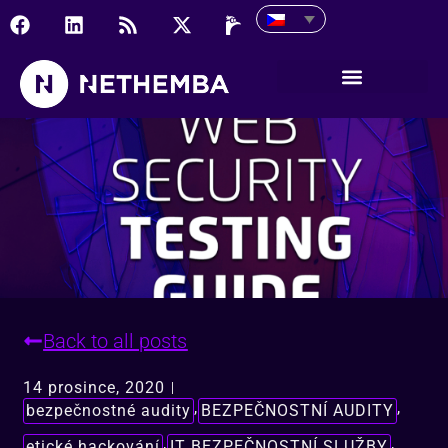
Příručka našeho zákazník
Back to all posts
14 prosince, 2020
,
,
bezpečnostné audity
BEZPEČNOSTNÍ AUDITY
,
,
etické hackování
IT BEZPEČNOSTNÍ SLUŽBY