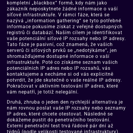
kompletní „blackbox“ formě, kdy nám jako
zákazník neposkytnete žádné informace o vaší
síťové infrastruktuře. V rámci fáze, která se
nazývá „information gathering“ se tyto potřebné
informace pokusíme získat z veřejně dostupných
registrů či databází. Naším cílem je identifikovat
vaše potenciální síťové IP rozsahy nebo IP adresy.
Tato fáze je pasivní, což znamená, že vašich
serverů či síťových prvků se „nedotýkáme“, jen
shromažďujeme dostupné informace o vaší
infrastruktuře. Poté co získáme seznam vašich
potenciálních IP adres nebo IP rozsahů, vás
kontaktujeme a necháme si od vás explicitně
potvrdit, že jde skutečně o vaše reálné IP adresy.
Pokračovat v aktivním testování IP adres, které
vám nepatří, je totiž nelegální.
Druhá, zhruba o jeden den rychlejší alternativa je
nám rovnou poslat vaše IP rozsahy nebo seznamy
IP adres, které chcete otestovat. Následně se
dokážeme pustit do penetračního testování.
Externí penetrační test trvá řádově pár dní až
týdnů (podle velikosti testované infrastruktury).