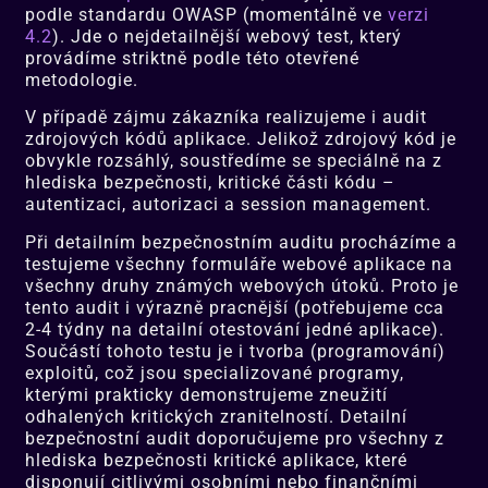
podle standardu OWASP (momentálně ve
verzi
4.2
). Jde o nejdetailnější webový test, který
provádíme striktně podle této otevřené
metodologie.
V případě zájmu zákazníka realizujeme i audit
zdrojových kódů aplikace. Jelikož zdrojový kód je
obvykle rozsáhlý, soustředíme se speciálně na z
hlediska bezpečnosti, kritické části kódu –
autentizaci, autorizaci a session management.
Při detailním bezpečnostním auditu procházíme a
testujeme všechny formuláře webové aplikace na
všechny druhy známých webových útoků. Proto je
tento audit i výrazně pracnější (potřebujeme cca
2-4 týdny na detailní otestování jedné aplikace).
Součástí tohoto testu je i tvorba (programování)
exploitů, což jsou specializované programy,
kterými prakticky demonstrujeme zneužití
odhalených kritických zranitelností. Detailní
bezpečnostní audit doporučujeme pro všechny z
hlediska bezpečnosti kritické aplikace, které
disponují citlivými osobními nebo finančními