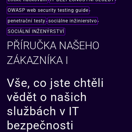
,
OWASP web security testing guide
,
,
penetrační testy
sociálne inžinierstvo
SOCIÁLNÍ INŽENÝRSTVÍ
PŘÍRUČKA NAŠEHO
ZÁKAZNÍKA I
Vše, co jste chtěli
vědět o našich
službách v IT
bezpečnosti